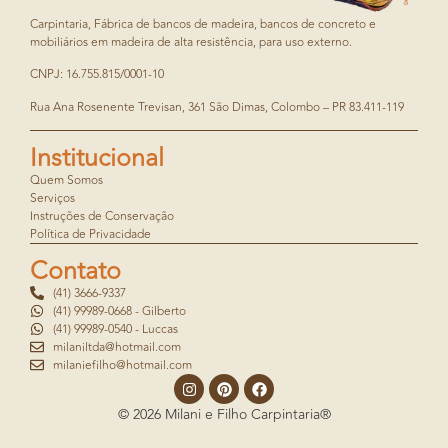
Carpintaria, Fábrica de bancos de madeira, bancos de concreto e
mobiliários em madeira de alta resistência, para uso externo.
CNPJ: 16.755.815/0001-10
Rua Ana Rosenente Trevisan, 361 São Dimas, Colombo – PR 83.411-119
Institucional
Quem Somos
Serviços
Instruções de Conservação
Política de Privacidade
Contato
(41) 3666-9337
(41) 99989-0668 - Gilberto
(41) 99989-0540 - Luccas
milaniltda@hotmail.com
milaniefilho@hotmail.com
© 2026 Milani e Filho Carpintaria®