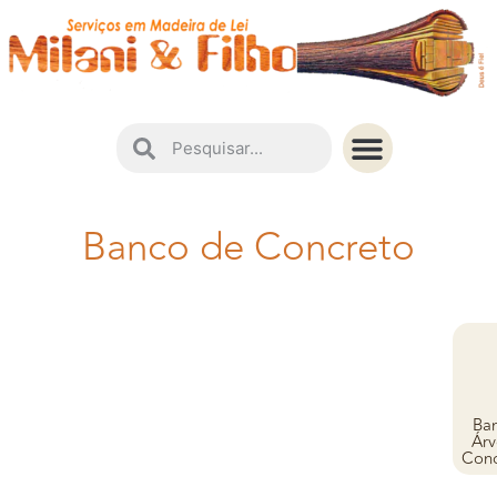
Instruções de Conservação
Banco de Concreto
Ba
Árv
Conc