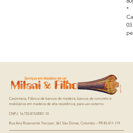
80
*
Ca
03
pe
Carpintaria, Fábrica de bancos de madeira, bancos de concreto e
mobiliários em madeira de alta resistência, para uso externo.
CNPJ: 16.755.815/0001-10
Rua Ana Rosenente Trevisan, 361 São Dimas, Colombo – PR 83.411-119