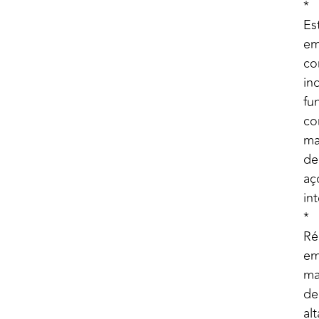
*
Es
e
co
ind
fu
c
ma
de
aç
in
*
Ré
e
ma
de
alt