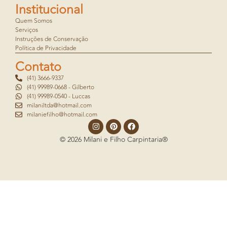
Institucional
Quem Somos
Serviços
Instruções de Conservação
Política de Privacidade
Contato
(41) 3666-9337
(41) 99989-0668 - Gilberto
(41) 99989-0540 - Luccas
milaniltda@hotmail.com
milaniefilho@hotmail.com
© 2026 Milani e Filho Carpintaria®