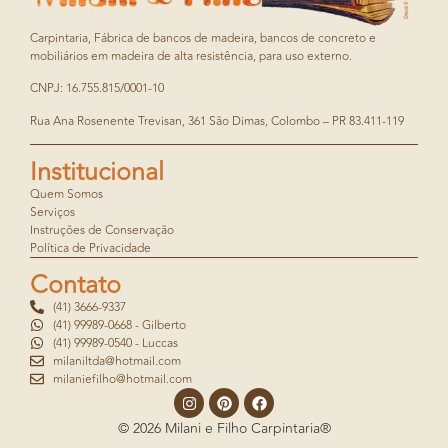
Carpintaria, Fábrica de bancos de madeira, bancos de concreto e
mobiliários em madeira de alta resistência, para uso externo.
CNPJ: 16.755.815/0001-10
Rua Ana Rosenente Trevisan, 361 São Dimas, Colombo – PR 83.411-119
Institucional
Quem Somos
Serviços
Instruções de Conservação
Política de Privacidade
Contato
(41) 3666-9337
(41) 99989-0668 - Gilberto
(41) 99989-0540 - Luccas
milaniltda@hotmail.com
milaniefilho@hotmail.com
© 2026 Milani e Filho Carpintaria®