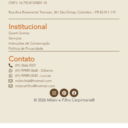
CNPJ: 16.755.815/0001-10
Rua Ana Rosenente Trevisan, 361 São Dimas, Colombo – PR 83.411-119
Institucional
Quem Somos
Serviços
Instruções de Conservação
Política de Privacidade
Contato
(41) 3666-9337
(41) 99989-0668 - Gilberto
(41) 99989-0540 - Luccas
milaniltda@hotmail.com
milaniefilho@hotmail.com
© 2026 Milani e Filho Carpintaria®