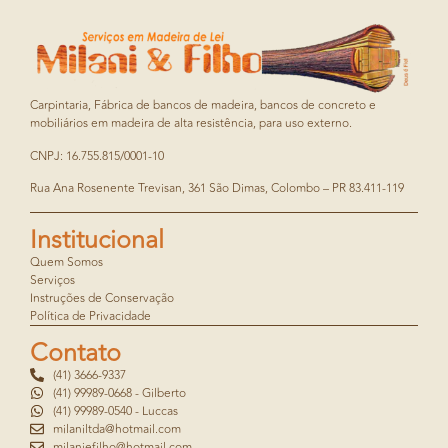
Carpintaria, Fábrica de bancos de madeira, bancos de concreto e
mobiliários em madeira de alta resistência, para uso externo.
CNPJ: 16.755.815/0001-10
Rua Ana Rosenente Trevisan, 361 São Dimas, Colombo – PR 83.411-119
Institucional
Quem Somos
Serviços
Instruções de Conservação
Política de Privacidade
Contato
(41) 3666-9337
(41) 99989-0668 - Gilberto
(41) 99989-0540 - Luccas
milaniltda@hotmail.com
milaniefilho@hotmail.com