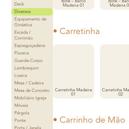
Bote – Barco
Bote – Bar
Deck
Madeira 01
Madeira 
Diversos
Equipamento de
Ginástica
• Carretinha
Escada /
Corrimão
Espreguiçadeira
Floreira
Guarda-Corpo
Lambrequim
Lixeira
Mesa / Cadeira
Carretinha Madeira
Carretinha Ma
Mesa de Concreto
01
02
Mobiliário Igreja
Móveis
Pérgola
• Carrinho de Mão
Ponte
Porta / Janela