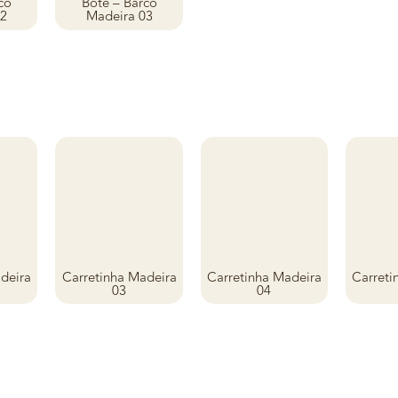
co
Bote – Barco
02
Madeira 03
deira
Carretinha Madeira
Carretinha Madeira
Carreti
03
04