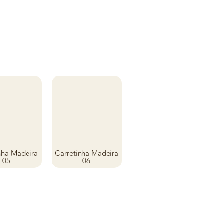
nha Madeira
Carretinha Madeira
05
06