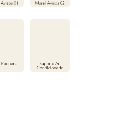
 Avisos 01
Mural Avisos 02
a Pequena
Suporte Ar-
Condicionado