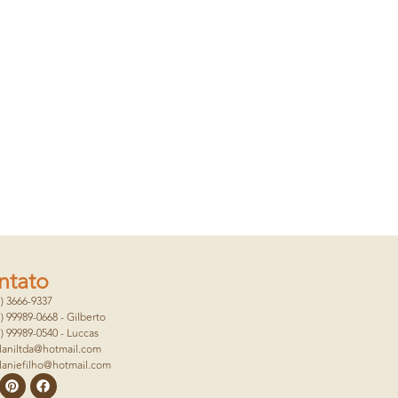
ntato
1) 3666-9337
1) 99989-0668 - Gilberto
1) 99989-0540 - Luccas
laniltda@hotmail.com
laniefilho@hotmail.com