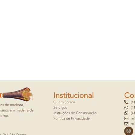
Institucional
Co
Quem Somos
(4
cos de madeira,
Serviços
(4
iários em madeira de
Instruções de Conservação
(4
terno.
Política de Privacidade
mi
mi