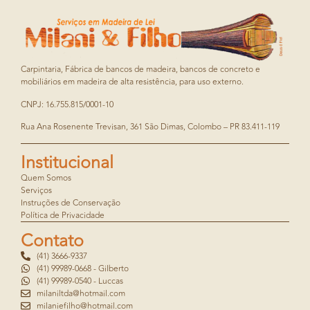
Carpintaria, Fábrica de bancos de madeira, bancos de concreto e
mobiliários em madeira de alta resistência, para uso externo.
CNPJ: 16.755.815/0001-10
Rua Ana Rosenente Trevisan, 361 São Dimas, Colombo – PR 83.411-119
Institucional
Quem Somos
Serviços
Instruções de Conservação
Política de Privacidade
Contato
(41) 3666-9337
(41) 99989-0668 - Gilberto
(41) 99989-0540 - Luccas
milaniltda@hotmail.com
milaniefilho@hotmail.com