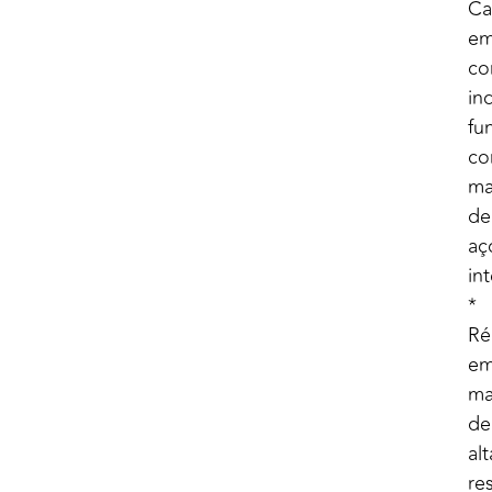
Ca
e
co
ind
fu
c
ma
de
aç
in
*
Ré
e
ma
de
alt
res