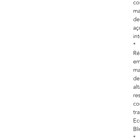
c
ma
de
aç
in
*
Ré
e
ma
de
alt
res
c
tr
Ec
Bl
*