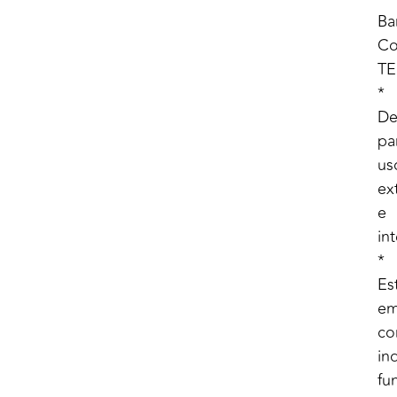
Ba
Co
TE
*
De
pa
us
ex
e
in
*
Es
e
co
ind
fu