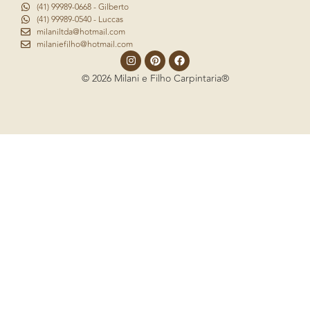
(41) 99989-0668 - Gilberto
(41) 99989-0540 - Luccas
milaniltda@hotmail.com
milaniefilho@hotmail.com
© 2026 Milani e Filho Carpintaria®