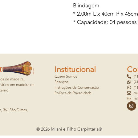
Blindagem
* 2,00m L x 40cm P x 45c
* Capacidade: 04 pessoas
Institucional
Co
Quem Somos
(4
cos de madeira,
Serviços
(4
iários em madeira de
Instruções de Conservação
(4
terno.
Política de Privacidade
mi
mi
, 361 São Dimas,
© 2026 Milani e Filho Carpintaria®