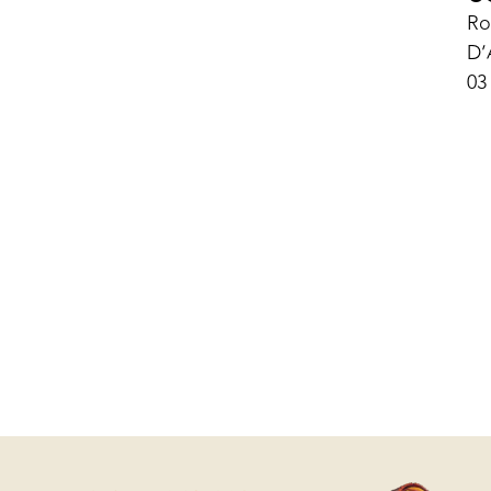
Ro
D’
03