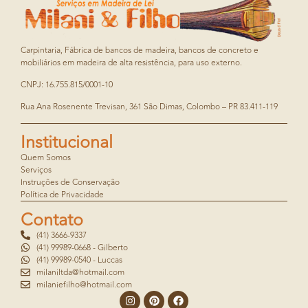
Carpintaria, Fábrica de bancos de madeira, bancos de concreto e
mobiliários em madeira de alta resistência, para uso externo.
CNPJ: 16.755.815/0001-10
Rua Ana Rosenente Trevisan, 361 São Dimas, Colombo – PR 83.411-119
Institucional
Quem Somos
Serviços
Instruções de Conservação
Política de Privacidade
Contato
(41) 3666-9337
(41) 99989-0668 - Gilberto
(41) 99989-0540 - Luccas
milaniltda@hotmail.com
milaniefilho@hotmail.com