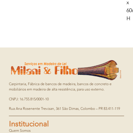
x
60
H
Carpintaria, Fábrica de bancos de madeira, bancos de concreto e
mobiliários em madeira de alta resistência, para uso externo.
CNPJ: 16.755.815/0001-10
Rua Ana Rosenente Trevisan, 361 São Dimas, Colombo – PR 83.411-119
Institucional
Quem Somos