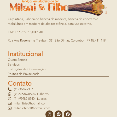
Carpintaria, Fábrica de bancos de madeira, bancos de concreto e
mobiliários em madeira de alta resistência, para uso externo.
CNPJ: 16.755.815/0001-10
Rua Ana Rosenente Trevisan, 361 São Dimas, Colombo – PR 83.411-119
Institucional
Quem Somos
Serviços
Instruções de Conservação
Política de Privacidade
Contato
(41) 3666-9337
(41) 99989-0668 - Gilberto
(41) 99989-0540 - Luccas
milaniltda@hotmail.com
milaniefilho@hotmail.com