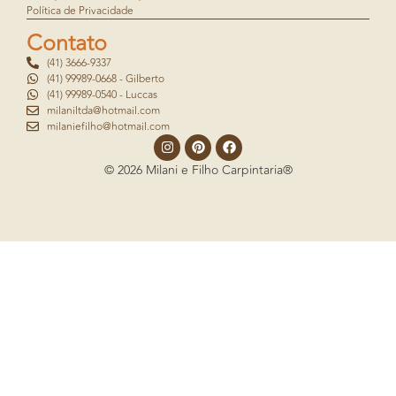
Política de Privacidade
Contato
(41) 3666-9337
(41) 99989-0668 - Gilberto
(41) 99989-0540 - Luccas
milaniltda@hotmail.com
milaniefilho@hotmail.com
© 2026 Milani e Filho Carpintaria®