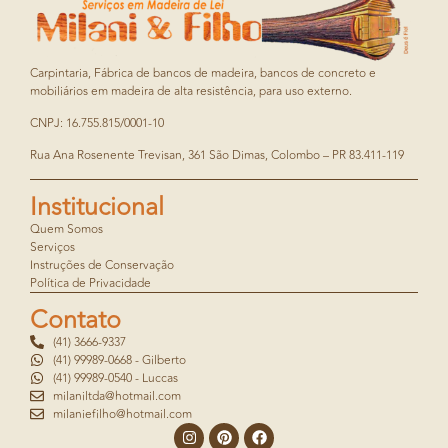
Carpintaria, Fábrica de bancos de madeira, bancos de concreto e
mobiliários em madeira de alta resistência, para uso externo.
CNPJ: 16.755.815/0001-10
Rua Ana Rosenente Trevisan, 361 São Dimas, Colombo – PR 83.411-119
Institucional
Quem Somos
Serviços
Instruções de Conservação
Política de Privacidade
Contato
(41) 3666-9337
(41) 99989-0668 - Gilberto
(41) 99989-0540 - Luccas
milaniltda@hotmail.com
milaniefilho@hotmail.com