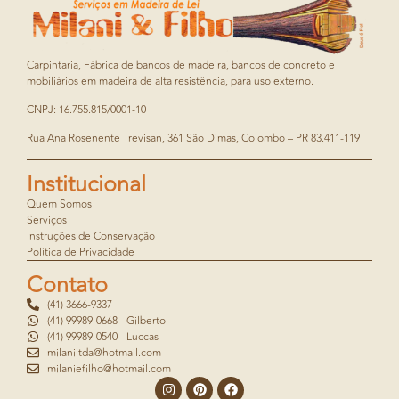
Carpintaria, Fábrica de bancos de madeira, bancos de concreto e
mobiliários em madeira de alta resistência, para uso externo.
CNPJ: 16.755.815/0001-10
Rua Ana Rosenente Trevisan, 361 São Dimas, Colombo – PR 83.411-119
Institucional
Quem Somos
Serviços
Instruções de Conservação
Política de Privacidade
Contato
(41) 3666-9337
(41) 99989-0668 - Gilberto
(41) 99989-0540 - Luccas
milaniltda@hotmail.com
milaniefilho@hotmail.com