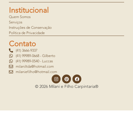
Institucional
Quem Somos
Serviços
Instruções de Conservação
Política de Privacidade
Contato
(41) 3666-9337
(41) 99989-0668 - Gilberto
(41) 99989-0540 - Luccas
milaniltda@hotmail.com
milaniefilho@hotmail.com
© 2026 Milani e Filho Carpintaria®