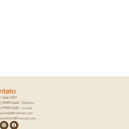
ntato
1) 3666-9337
1) 99989-0668 - Gilberto
1) 99989-0540 - Luccas
laniltda@hotmail.com
laniefilho@hotmail.com