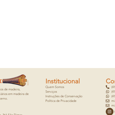
Institucional
Co
Quem Somos
(4
cos de madeira,
Serviços
(4
iários em madeira de
Instruções de Conservação
(4
terno.
Política de Privacidade
mi
mi