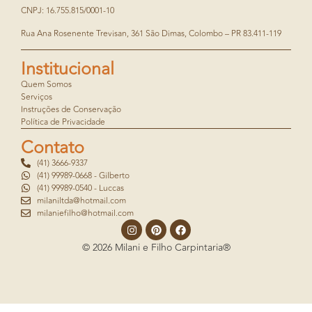
CNPJ: 16.755.815/0001-10
Rua Ana Rosenente Trevisan, 361 São Dimas, Colombo – PR 83.411-119
Institucional
Quem Somos
Serviços
Instruções de Conservação
Política de Privacidade
Contato
(41) 3666-9337
(41) 99989-0668 - Gilberto
(41) 99989-0540 - Luccas
milaniltda@hotmail.com
milaniefilho@hotmail.com
© 2026 Milani e Filho Carpintaria®