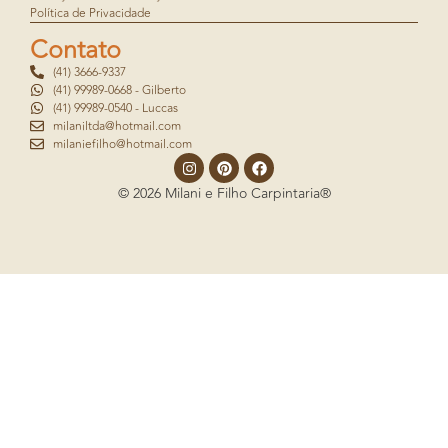
Política de Privacidade
Contato
(41) 3666-9337
(41) 99989-0668 - Gilberto
(41) 99989-0540 - Luccas
milaniltda@hotmail.com
milaniefilho@hotmail.com
© 2026 Milani e Filho Carpintaria®