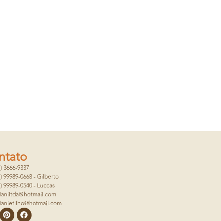
ntato
1) 3666-9337
1) 99989-0668 - Gilberto
1) 99989-0540 - Luccas
laniltda@hotmail.com
laniefilho@hotmail.com