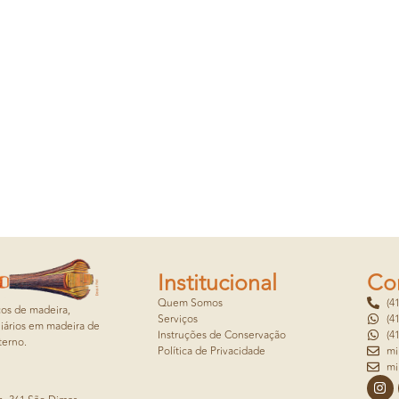
Institucional
Co
Quem Somos
(4
cos de madeira,
Serviços
(4
iários em madeira de
Instruções de Conservação
(4
terno.
Política de Privacidade
mi
mi