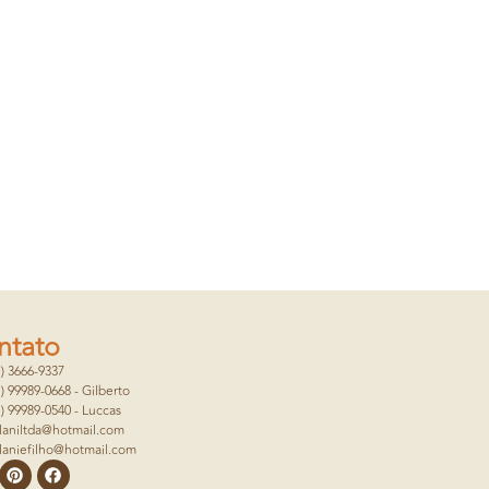
ntato
1) 3666-9337
1) 99989-0668 - Gilberto
1) 99989-0540 - Luccas
laniltda@hotmail.com
laniefilho@hotmail.com