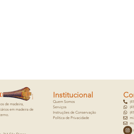
Institucional
Co
Quem Somos
(4
cos de madeira,
Serviços
(4
iários em madeira de
Instruções de Conservação
(4
terno.
Política de Privacidade
mi
mi