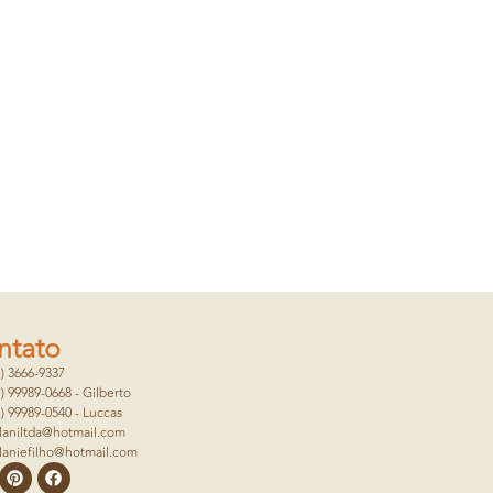
ntato
1) 3666-9337
1) 99989-0668 - Gilberto
1) 99989-0540 - Luccas
laniltda@hotmail.com
laniefilho@hotmail.com