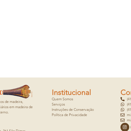
Institucional
Co
Quem Somos
(4
cos de madeira,
Serviços
(4
iários em madeira de
Instruções de Conservação
(4
terno.
Política de Privacidade
mi
mi