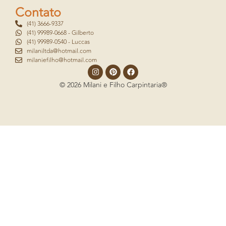
Contato
(41) 3666-9337
(41) 99989-0668 - Gilberto
(41) 99989-0540 - Luccas
milaniltda@hotmail.com
milaniefilho@hotmail.com
© 2026 Milani e Filho Carpintaria®