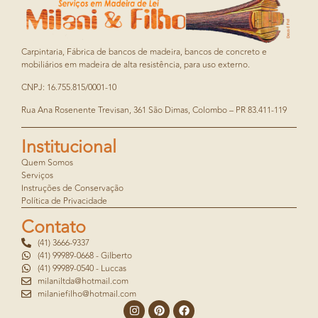
Carpintaria, Fábrica de bancos de madeira, bancos de concreto e
mobiliários em madeira de alta resistência, para uso externo.
CNPJ: 16.755.815/0001-10
Rua Ana Rosenente Trevisan, 361 São Dimas, Colombo – PR 83.411-119
Institucional
Quem Somos
Serviços
Instruções de Conservação
Política de Privacidade
Contato
(41) 3666-9337
(41) 99989-0668 - Gilberto
(41) 99989-0540 - Luccas
milaniltda@hotmail.com
milaniefilho@hotmail.com