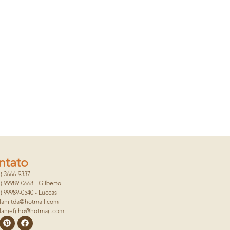
ntato
1) 3666-9337
1) 99989-0668 - Gilberto
1) 99989-0540 - Luccas
laniltda@hotmail.com
laniefilho@hotmail.com