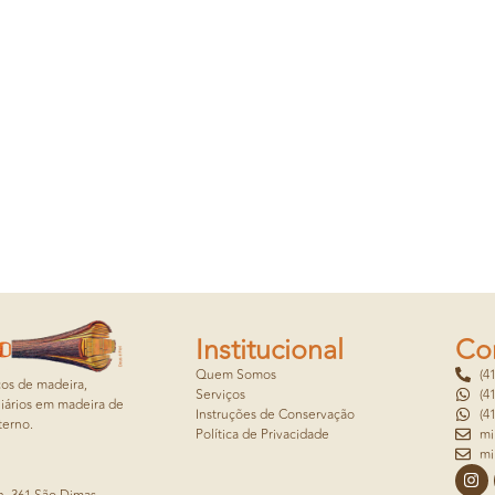
Institucional
Co
Quem Somos
(4
cos de madeira,
Serviços
(4
iários em madeira de
Instruções de Conservação
(4
terno.
Política de Privacidade
mi
mi