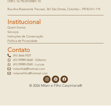
CNPJ: 16.755.815/0001-10
Rua Ana Rosenente Trevisan, 361 São Dimas, Colombo – PR 83.411-119
Institucional
Quem Somos
Serviços
Instruções de Conservação
Política de Privacidade
Contato
(41) 3666-9337
(41) 99989-0668 - Gilberto
(41) 99989-0540 - Luccas
milaniltda@hotmail.com
milaniefilho@hotmail.com
© 2026 Milani e Filho Carpintaria®