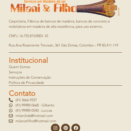
Carpintaria, Fábrica de bancos de madeira, bancos de concreto e
mobiliários em madeira de alta resistência, para uso externo.
CNPJ: 16.755.815/0001-10
Rua Ana Rosenente Trevisan, 361 São Dimas, Colombo – PR 83.411-119
Institucional
Quem Somos
Serviços
Instruções de Conservação
Política de Privacidade
Contato
(41) 3666-9337
(41) 99989-0668 - Gilberto
(41) 99989-0540 - Luccas
milaniltda@hotmail.com
milaniefilho@hotmail.com