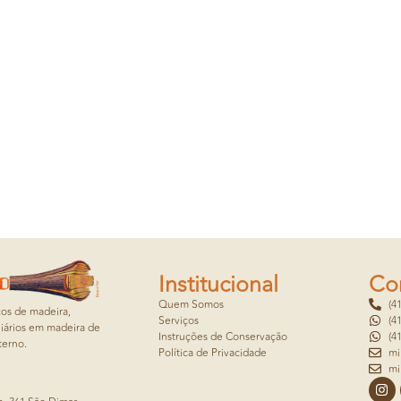
Institucional
Co
Quem Somos
(4
cos de madeira,
Serviços
(4
iários em madeira de
Instruções de Conservação
(4
terno.
Política de Privacidade
mi
mi