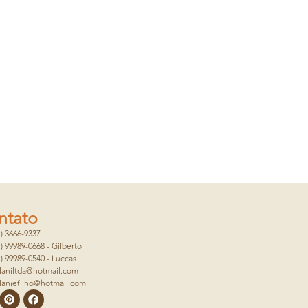
ntato
1) 3666-9337
1) 99989-0668 - Gilberto
1) 99989-0540 - Luccas
laniltda@hotmail.com
laniefilho@hotmail.com