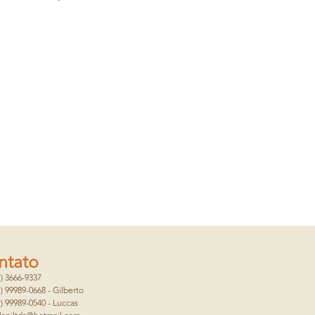
ntato
1) 3666-9337
1) 99989-0668 - Gilberto
1) 99989-0540 - Luccas