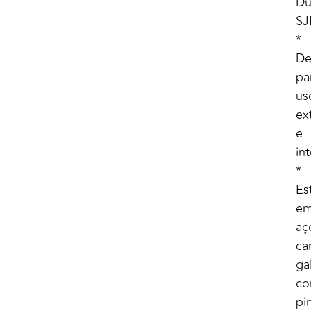
Du
SJ
*
De
pa
us
ex
e
in
*
Es
e
aç
ca
ga
c
pi