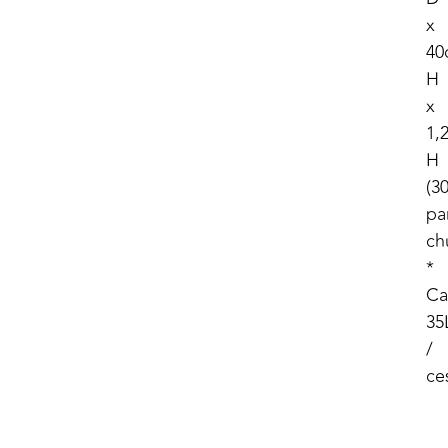
x
40
H
x
1,
H
(3
pa
ch
*
Ca
35
/
ce