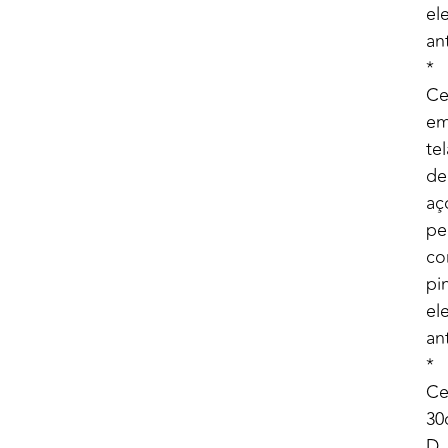
el
an
*
Ce
e
tel
de
aç
pe
c
pi
el
an
*
Ce
30
D