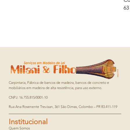
Co
63
Carpintaria, Fábrica de bancos de madeira, bancos de concreto e
mobiliários em madeira de alta resistência, para uso externo.
CNPJ: 16.755.815/0001-10
Rua Ana Rosenente Trevisan, 361 São Dimas, Colombo – PR 83.411-119
Institucional
Quem Somos