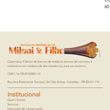
Co
60
Carpintaria, Fábrica de bancos de madeira, bancos de concreto e
mobiliários em madeira de alta resistência, para uso externo.
CNPJ: 16.755.815/0001-10
Rua Ana Rosenente Trevisan, 361 São Dimas, Colombo – PR 83.411-119
Institucional
Quem Somos
Serviços
Instruções de Conservação