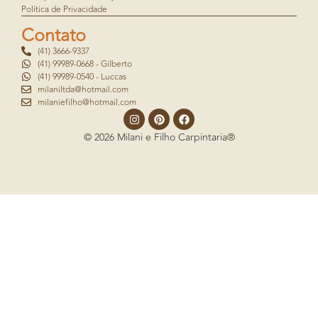
Política de Privacidade
Contato
(41) 3666-9337
(41) 99989-0668 - Gilberto
(41) 99989-0540 - Luccas
milaniltda@hotmail.com
milaniefilho@hotmail.com
© 2026 Milani e Filho Carpintaria®