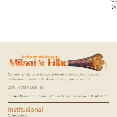
Co
34
Carpintaria, Fábrica de bancos de madeira, bancos de concreto e
mobiliários em madeira de alta resistência, para uso externo.
CNPJ: 16.755.815/0001-10
Rua Ana Rosenente Trevisan, 361 São Dimas, Colombo – PR 83.411-119
Institucional
Quem Somos