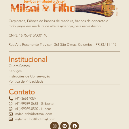
Carpintaria, Fábrica de bancos de madeira, bancos de concreto e
mobiliários em madeira de alta resistência, para uso externo.
CNPJ: 16.755.815/0001-10
Rua Ana Rosenente Trevisan, 361 São Dimas, Colombo – PR 83.411-119
Institucional
Quem Somos
Serviços
Instruções de Conservação
Política de Privacidade
Contato
(41) 3666-9337
(41) 99989-0668 - Gilberto
(41) 99989-0540 - Luccas
milaniltda@hotmail.com
milaniefilho@hotmail.com