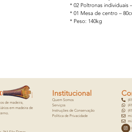
* 02 Poltronas individuais
* 01 Mesa de centro – 80
* Peso: 140kg
Institucional
Co
Quem Somos
(4
cos de madeira,
Serviços
(4
iários em madeira de
Instruções de Conservação
(4
terno.
Política de Privacidade
mi
mi