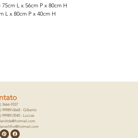
 – 75cm L x 56cm P x 80cm H
cm L x 80cm P x 40cm H
ntato
1) 3666-9337
1) 99989-0668 - Gilberto
1) 99989-0540 - Luccas
laniltda@hotmail.com
laniefilho@hotmail.com