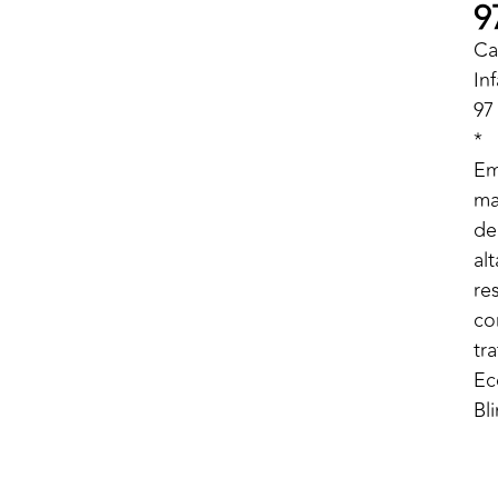
9
Ca
Inf
97
*
E
ma
de
alt
res
c
tr
Ec
Bl