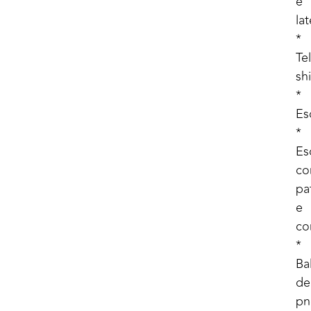
e
lat
*
Te
sh
*
Es
*
Es
c
pa
e
co
*
Ba
de
pn