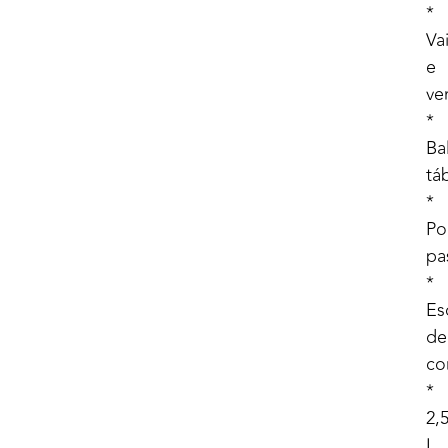
*
Va
e
ve
*
Ba
tá
*
Po
pa
*
Es
de
co
*
2,
L