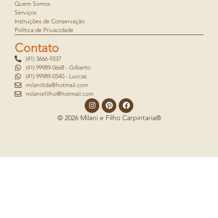
Quem Somos
Serviços
Instruções de Conservação
Política de Privacidade
Contato
(41) 3666-9337
(41) 99989-0668 - Gilberto
(41) 99989-0540 - Luccas
milaniltda@hotmail.com
milaniefilho@hotmail.com
© 2026 Milani e Filho Carpintaria®