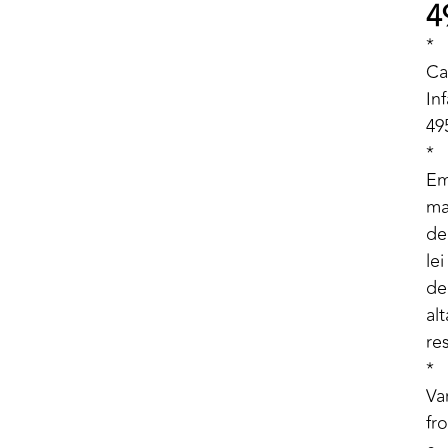
4
*
Ca
Inf
49
*
E
ma
de
lei
de
alt
re
*
Va
fro