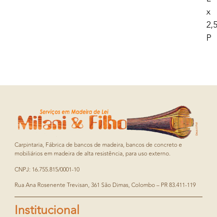
x
2,
P
Carpintaria, Fábrica de bancos de madeira, bancos de concreto e
mobiliários em madeira de alta resistência, para uso externo.
CNPJ: 16.755.815/0001-10
Rua Ana Rosenente Trevisan, 361 São Dimas, Colombo – PR 83.411-119
Institucional