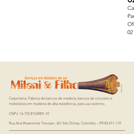
Ca
Pa
Of
02
Carpintaria, Fábrica de bancos de madeira, bancos de concreto e
mobiliários em madeira de alta resistência, para uso externo.
CNPJ: 16.755.815/0001-10
Rua Ana Rosenente Trevisan, 361 São Dimas, Colombo – PR 83.411-119