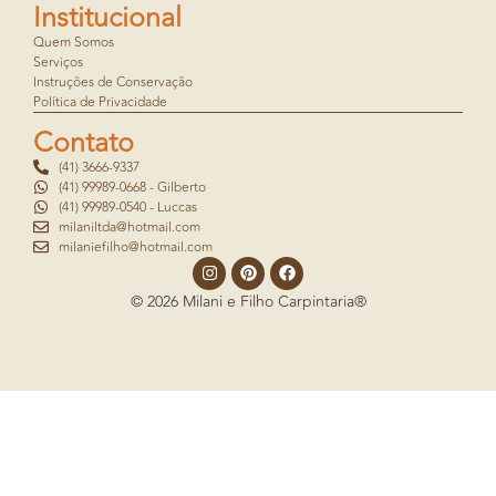
Institucional
Quem Somos
Serviços
Instruções de Conservação
Política de Privacidade
Contato
(41) 3666-9337
(41) 99989-0668 - Gilberto
(41) 99989-0540 - Luccas
milaniltda@hotmail.com
milaniefilho@hotmail.com
© 2026 Milani e Filho Carpintaria®