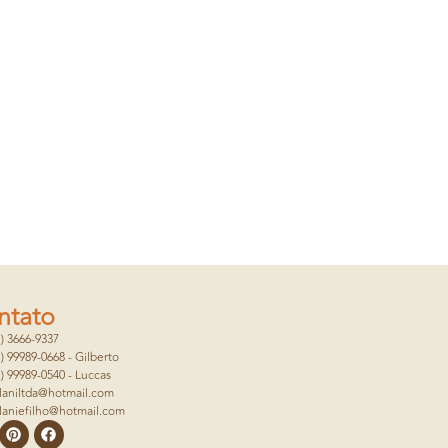
ntato
1) 3666-9337
1) 99989-0668 - Gilberto
1) 99989-0540 - Luccas
laniltda@hotmail.com
laniefilho@hotmail.com