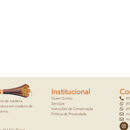
Institucional
Co
Quem Somos
(4
cos de madeira,
Serviços
(4
iários em madeira de
Instruções de Conservação
(4
terno.
Política de Privacidade
mi
mi