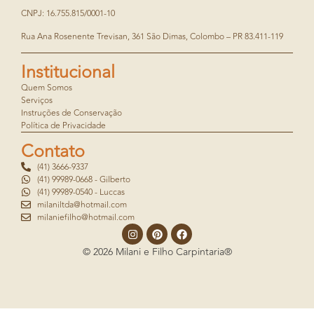
CNPJ: 16.755.815/0001-10
Rua Ana Rosenente Trevisan, 361 São Dimas, Colombo – PR 83.411-119
Institucional
Quem Somos
Serviços
Instruções de Conservação
Política de Privacidade
Contato
(41) 3666-9337
(41) 99989-0668 - Gilberto
(41) 99989-0540 - Luccas
milaniltda@hotmail.com
milaniefilho@hotmail.com
© 2026 Milani e Filho Carpintaria®