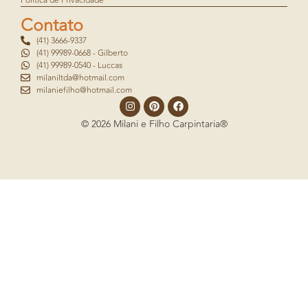
Contato
(41) 3666-9337
(41) 99989-0668 - Gilberto
(41) 99989-0540 - Luccas
milaniltda@hotmail.com
milaniefilho@hotmail.com
© 2026 Milani e Filho Carpintaria®