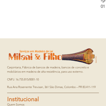
Ig
01
Carpintaria, Fábrica de bancos de madeira, bancos de concreto e
mobiliários em madeira de alta resistência, para uso externo.
CNPJ: 16.755.815/0001-10
Rua Ana Rosenente Trevisan, 361 São Dimas, Colombo – PR 83.411-119
Institucional
Quem Somos