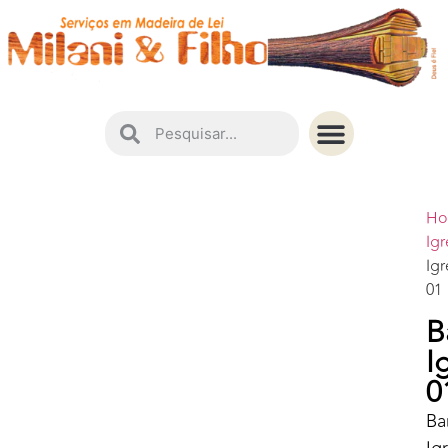
Instruções de Conservação
H
Igr
Igr
01
B
I
0
Ba