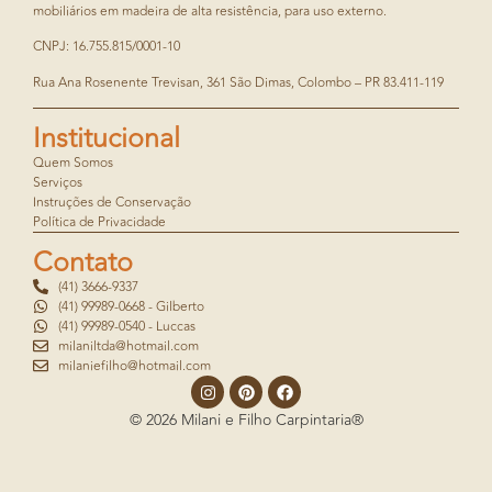
mobiliários em madeira de alta resistência, para uso externo.
CNPJ: 16.755.815/0001-10
Rua Ana Rosenente Trevisan, 361 São Dimas, Colombo – PR 83.411-119
Institucional
Quem Somos
Serviços
Instruções de Conservação
Política de Privacidade
Contato
(41) 3666-9337
(41) 99989-0668 - Gilberto
(41) 99989-0540 - Luccas
milaniltda@hotmail.com
milaniefilho@hotmail.com
© 2026 Milani e Filho Carpintaria®