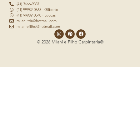
(41) 3666-9337
(41) 99989-0668 - Gilberto
(41) 99989-0540 - Luccas
milaniltda@hotmail.com
milaniefilho@hotmail.com
© 2026 Milani e Filho Carpintaria®