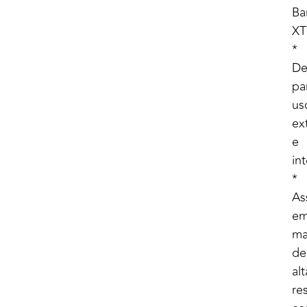
Ba
XT
*
De
pa
us
ex
e
in
*
As
e
ma
de
alt
res