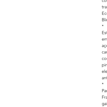
c
tr
Ec
Bl
*
Es
e
aç
ca
c
pi
el
an
*
Pa
Fr
ga