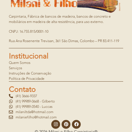
Carpintaria, Fábrica de bancos de madeira, bancos de concreto e
mobiliários em madeira de alta resistência, para uso externo.
CNPJ: 16.755.815/0001-10
Rua Ana Rosenente Trevisan, 361 São Dimas, Colombo – PR 83.411-119
Institucional
Quem Somos
Serviços
Instruções de Conservação
Política de Privacidade
Contato
(41) 3666-9337
(41) 99989-0668 - Gilberto
(41) 99989-0540 - Luccas
milaniltda@hotmail.com
milaniefilho@hotmail.com
© 2026 Milani e Filho Carpintaria®