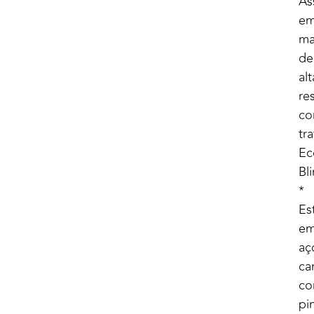
As
e
ma
de
alt
res
c
tr
Ec
Bl
*
Es
e
aç
ca
c
pi