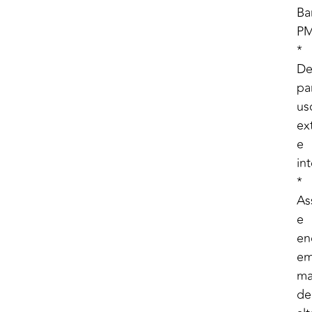
Ba
P
*
De
pa
us
ex
e
in
*
As
e
en
e
ma
de