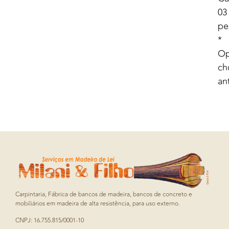
03
pe
*
Op
ch
ant
Carpintaria, Fábrica de bancos de madeira, bancos de concreto e
mobiliários em madeira de alta resistência, para uso externo.
CNPJ: 16.755.815/0001-10