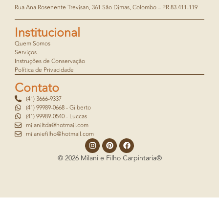
Rua Ana Rosenente Trevisan, 361 São Dimas, Colombo – PR 83.411-119
Institucional
Quem Somos
Serviços
Instruções de Conservação
Política de Privacidade
Contato
(41) 3666-9337
(41) 99989-0668 - Gilberto
(41) 99989-0540 - Luccas
milaniltda@hotmail.com
milaniefilho@hotmail.com
© 2026 Milani e Filho Carpintaria®