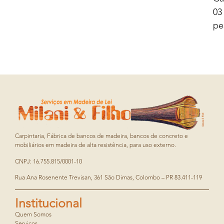
03
pe
Carpintaria, Fábrica de bancos de madeira, bancos de concreto e
mobiliários em madeira de alta resistência, para uso externo.
CNPJ: 16.755.815/0001-10
Rua Ana Rosenente Trevisan, 361 São Dimas, Colombo – PR 83.411-119
Institucional
Quem Somos
Serviços