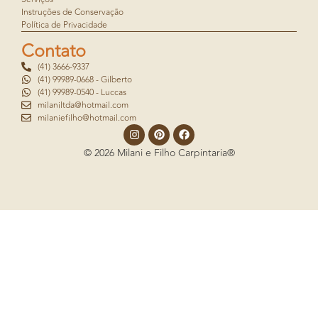
Instruções de Conservação
Política de Privacidade
Contato
(41) 3666-9337
(41) 99989-0668 - Gilberto
(41) 99989-0540 - Luccas
milaniltda@hotmail.com
milaniefilho@hotmail.com
© 2026 Milani e Filho Carpintaria®