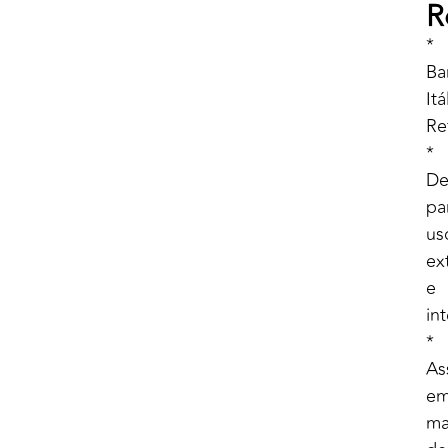
R
*
Ba
Itá
Re
*
De
pa
us
ex
e
in
*
As
e
ma