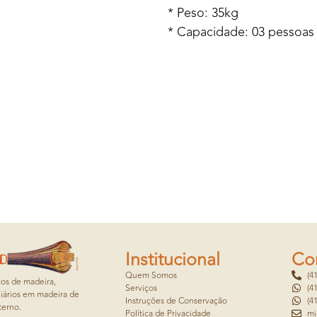
* Peso: 35kg
* Capacidade: 03 pessoas
Institucional
Co
Quem Somos
(4
cos de madeira,
Serviços
(4
iários em madeira de
Instruções de Conservação
(4
terno.
Política de Privacidade
mi