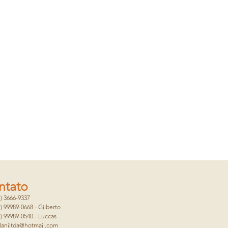
ntato
1) 3666-9337
1) 99989-0668 - Gilberto
1) 99989-0540 - Luccas
laniltda@hotmail.com