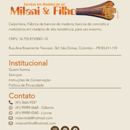
Carpintaria, Fábrica de bancos de madeira, bancos de concreto e
mobiliários em madeira de alta resistência, para uso externo.
CNPJ: 16.755.815/0001-10
Rua Ana Rosenente Trevisan, 361 São Dimas, Colombo – PR 83.411-119
Institucional
Quem Somos
Serviços
Instruções de Conservação
Política de Privacidade
Contato
(41) 3666-9337
(41) 99989-0668 - Gilberto
(41) 99989-0540 - Luccas
milaniltda@hotmail.com
milaniefilho@hotmail.com